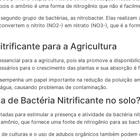
 pois o amônio é uma forma de nitrogênio que não é facilme
 segundo grupo de bactérias, as nitrobacter. Elas realiza
 convertem o nitrito (NO2-) em nitrato (NO3-), que é a for
trificante para a Agricultura
essencial para a agricultura, pois ela promove a disponibil
cessários para o crescimento das plantas e sua absorção é
desempenha um papel importante na redução da poluição am
 d’água, causando problemas de contaminação.
 de Bactéria Nitrificante no solo
das para estimular a presença e atividade da bactéria nit
e amônio, que fornece uma fonte de nitrogênio para as bacté
o de culturas e o uso de adubos orgânicos também podem 