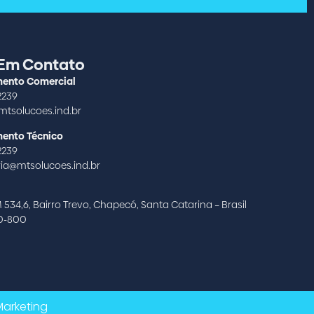
 Em Contato
ento Comercial
2239
tsolucoes.ind.br
ento Técnico
2239
ia@mtsolucoes.ind.br
 534,6, Bairro Trevo, Chapecó, Santa Catarina – Brasil
10-800
Marketing