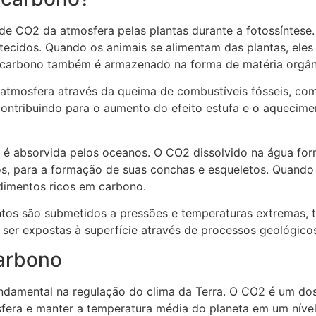
e CO2 da atmosfera pelas plantas durante a fotossíntese.
ecidos. Quando os animais se alimentam das plantas, eles 
o carbono também é armazenado na forma de matéria orgân
atmosfera através da queima de combustíveis fósseis, como
ontribuindo para o aumento do efeito estufa e o aquecim
é absorvida pelos oceanos. O CO2 dissolvido na água form
s, para a formação de suas conchas e esqueletos. Quando
imentos ricos em carbono.
tos são submetidos a pressões e temperaturas extremas, 
ser expostas à superfície através de processos geológicos
carbono
amental na regulação do clima da Terra. O CO2 é um dos p
osfera e manter a temperatura média do planeta em um níve