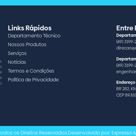
Links Rápidos
Entre
Departamento Técnico
Departam
(49) 3199-
Nossos Produtos
direcao@m
Serviços
Departam
Noticias
s
(49) 3199-
o
Termos e Condições
engenhar
e
de
Política de Privacidade
Endereço
 a
BR 282, KM
CEP 89.8
odos os Direitos Reservados.
Desenvolvido por: Expresso 