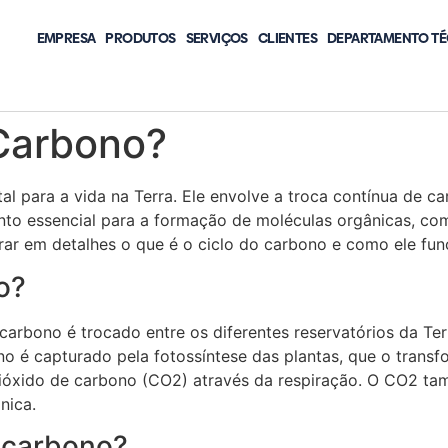
EMPRESA
PRODUTOS
SERVIÇOS
CLIENTES
DEPARTAMENTO TÉ
 Carbono?
 para a vida na Terra. Ele envolve a troca contínua de ca
to essencial para a formação de moléculas orgânicas, como
rar em detalhes o que é o ciclo do carbono e como ele fun
o?
carbono é trocado entre os diferentes reservatórios da Ter
no é capturado pela fotossíntese das plantas, que o trans
dióxido de carbono (CO2) através da respiração. O CO2 ta
nica.
 carbono?