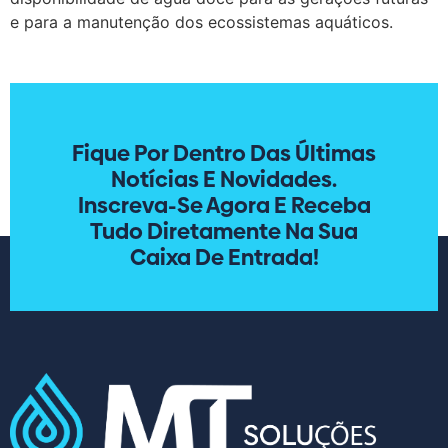
e para a manutenção dos ecossistemas aquáticos.
Fique Por Dentro Das Últimas
Notícias E Novidades.
Inscreva-Se Agora E Receba
Tudo Diretamente Na Sua
Caixa De Entrada!