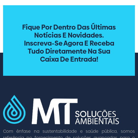
Fique Por Dentro Das Últimas
Notícias E Novidades.
Inscreva-Se Agora E Receba
Tudo Diretamente Na Sua
Caixa De Entrada!
Com ênfase na sustentabilidade e saúde pública, somos
referência no fornecimento de soluções avançadas para o