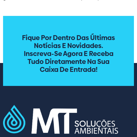
Fique Por Dentro Das Últimas
Notícias E Novidades.
Inscreva-Se Agora E Receba
Tudo Diretamente Na Sua
Caixa De Entrada!