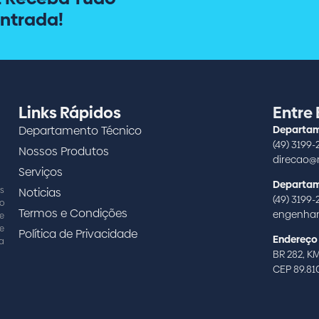
ntrada!
Links Rápidos
Entre
Departamento Técnico
Departam
(49) 3199-
Nossos Produtos
direcao@m
Serviços
Departam
Noticias
s
(49) 3199-
o
Termos e Condições
engenhar
e
de
Política de Privacidade
Endereço
 a
BR 282, KM
CEP 89.8