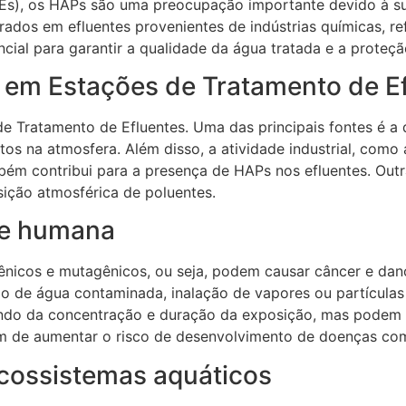
s), os HAPs são uma preocupação importante devido à sua
os em efluentes provenientes de indústrias químicas, refin
cial para garantir a qualidade da água tratada e a proteç
s em Estações de Tratamento de E
e Tratamento de Efluentes. Uma das principais fontes é a
os na atmosfera. Além disso, a atividade industrial, como
ém contribui para a presença de HAPs nos efluentes. Outr
sição atmosférica de poluentes.
de humana
icos e mutagênicos, ou seja, podem causar câncer e dano
 de água contaminada, inalação de vapores ou partículas 
o da concentração e duração da exposição, mas podem inc
lém de aumentar o risco de desenvolvimento de doenças co
cossistemas aquáticos