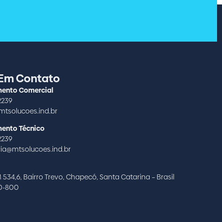
 Em Contato
ento Comercial
2239
tsolucoes.ind.br
ento Técnico
2239
ia@mtsolucoes.ind.br
 534,6, Bairro Trevo, Chapecó, Santa Catarina – Brasil
10-800