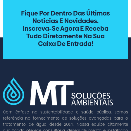
Fique Por Dentro Das Últimas
Notícias E Novidades.
Inscreva-Se Agora E Receba
Tudo Diretamente Na Sua
Caixa De Entrada!
Com ênfase na sustentabilidade e saúde pública, somos
referência no fornecimento de soluções avançadas para o
tratamento de água desde 2014. Nossa equipe altamente
qualificada oferece consultoria, desenvolvimento e instalação