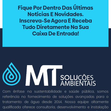
Fique Por Dentro Das Últimas
Notícias E Novidades.
Inscreva-Se Agora E Receba
Tudo Diretamente Na Sua
Caixa De Entrada!
Com ênfase na sustentabilidade e saúde pública, somos
referência no fornecimento de soluções avançadas para o
tratamento de água desde 2014. Nossa equipe altamente
qualificada oferece consultoria, desenvolvimento e instalação