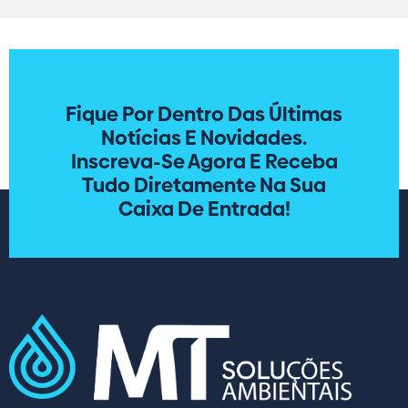
Fique Por Dentro Das Últimas
Notícias E Novidades.
Inscreva-Se Agora E Receba
Tudo Diretamente Na Sua
Caixa De Entrada!