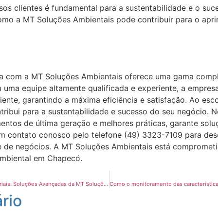
os clientes é fundamental para a sustentabilidade e o suc
omo a MT Soluções Ambientais pode contribuir para o apr
ica com a MT Soluções Ambientais oferece uma gama compl
m uma equipe altamente qualificada e experiente, a empres
iente, garantindo a máxima eficiência e satisfação. Ao esc
tribui para a sustentabilidade e sucesso do seu negócio. 
entos de última geração e melhores práticas, garante solu
em contato conosco pelo telefone (49) 3323-7109 para de
 e de negócios. A MT Soluções Ambientais está compromet
ambiental em Chapecó.
Inovações no Tratamento de Efluentes Industriais: Soluções Avançadas da MT Soluções Ambientais para uma Gestão Ambiental Eficiente
rio