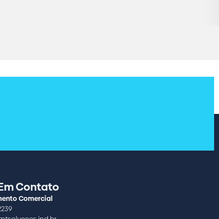
 Em Contato
ento Comercial
2239
tsolucoes.ind.br