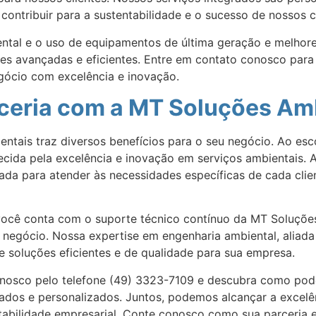
ntribuir para a sustentabilidade e o sucesso de nossos cl
tal e o uso de equipamentos de última geração e melhore
es avançadas e eficientes. Entre em contato conosco para
gócio com excelência e inovação.
rceria com a MT Soluções Am
tais traz diversos benefícios para o seu negócio. Ao esco
ida pela excelência e inovação em serviços ambientais. A
rada para atender às necessidades específicas de cada cli
você conta com o suporte técnico contínuo da MT Soluções
u negócio. Nossa expertise em engenharia ambiental, aliad
e soluções eficientes e de qualidade para sua empresa.
onosco pelo telefone (49) 3323-7109 e descubra como pod
ados e personalizados. Juntos, podemos alcançar a excelê
ntabilidade empresarial. Conte conosco como sua parceria 