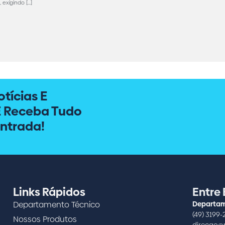
 exigindo […]
tícias E
E Receba Tudo
ntrada!
Links Rápidos
Entre
Departamento Técnico
Departam
(49) 3199-
Nossos Produtos
direcao@m